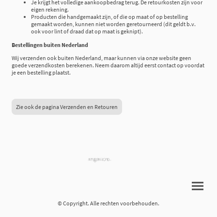
Je krijgt het volledige aankoopbedrag terug. De retourkosten zijn voor
eigen rekening.
Producten die handgemaakt zijn, of die op maat of op bestelling
gemaakt worden, kunnen niet worden geretourneerd (dit geldt b.v.
ook voor lint of draad dat op maat is geknipt).
Bestellingen buiten Nederland
Wij verzenden ook buiten Nederland, maar kunnen via onze website geen
goede verzendkosten berekenen. Neem daarom altijd eerst contact op voordat
je een bestelling plaatst.
Zie ook de pagina Verzenden en Retouren
© Copyright. Alle rechten voorbehouden.