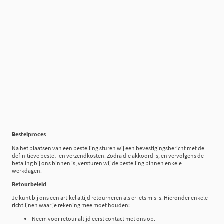
Bestelproces
Na het plaatsen van een bestelling sturen wij een bevestigingsbericht met de
definitieve bestel- en verzendkosten. Zodra die akkoord is, en vervolgens de
betaling bij ons binnen is, versturen wij de bestelling binnen enkele
werkdagen.
Retourbeleid
Je kunt bij ons een artikel altijd retourneren als er iets mis is. Hieronder enkele
richtlijnen waar je rekening mee moet houden:
Neem voor retour altijd eerst contact met ons op.