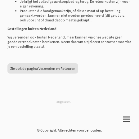
Je krijgt het volledige aankoopbedrag terug. De retourkosten zijn voor
eigen rekening.
Producten die handgemaakt zijn, of die op maat of op bestelling
gemaakt worden, kunnen niet worden geretourneerd (dit geldt b.v.
ook voor lint of draad dat op maat is geknipt).
Bestellingen buiten Nederland
Wij verzenden ook buiten Nederland, maar kunnen via onze website geen
goede verzendkosten berekenen. Neem daarom altijd eerst contact op voordat
je een bestelling plaatst.
Zie ook de pagina Verzenden en Retouren
© Copyright. Alle rechten voorbehouden.