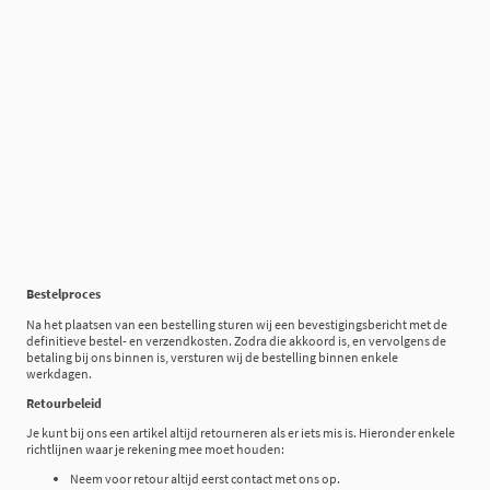
Bestelproces
Na het plaatsen van een bestelling sturen wij een bevestigingsbericht met de
definitieve bestel- en verzendkosten. Zodra die akkoord is, en vervolgens de
betaling bij ons binnen is, versturen wij de bestelling binnen enkele
werkdagen.
Retourbeleid
Je kunt bij ons een artikel altijd retourneren als er iets mis is. Hieronder enkele
richtlijnen waar je rekening mee moet houden:
Neem voor retour altijd eerst contact met ons op.