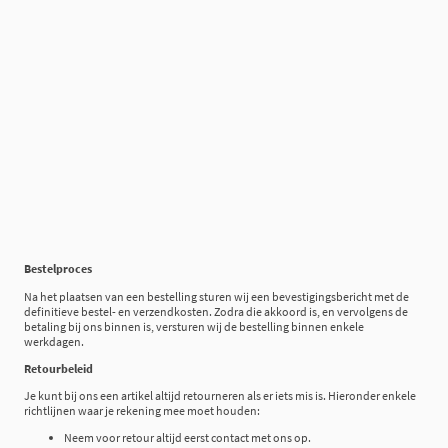
Bestelproces
Na het plaatsen van een bestelling sturen wij een bevestigingsbericht met de
definitieve bestel- en verzendkosten. Zodra die akkoord is, en vervolgens de
betaling bij ons binnen is, versturen wij de bestelling binnen enkele
werkdagen.
Retourbeleid
Je kunt bij ons een artikel altijd retourneren als er iets mis is. Hieronder enkele
richtlijnen waar je rekening mee moet houden:
Neem voor retour altijd eerst contact met ons op.