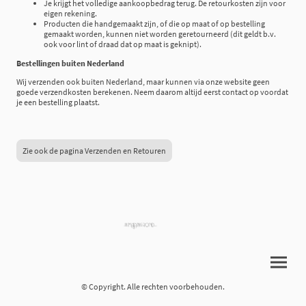
Je krijgt het volledige aankoopbedrag terug. De retourkosten zijn voor
eigen rekening.
Producten die handgemaakt zijn, of die op maat of op bestelling
gemaakt worden, kunnen niet worden geretourneerd (dit geldt b.v.
ook voor lint of draad dat op maat is geknipt).
Bestellingen buiten Nederland
Wij verzenden ook buiten Nederland, maar kunnen via onze website geen
goede verzendkosten berekenen. Neem daarom altijd eerst contact op voordat
je een bestelling plaatst.
Zie ook de pagina Verzenden en Retouren
© Copyright. Alle rechten voorbehouden.