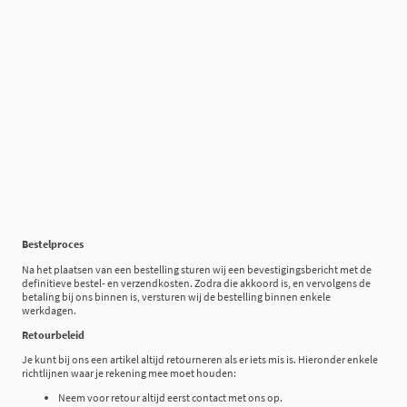
Bestelproces
Na het plaatsen van een bestelling sturen wij een bevestigingsbericht met de
definitieve bestel- en verzendkosten. Zodra die akkoord is, en vervolgens de
betaling bij ons binnen is, versturen wij de bestelling binnen enkele
werkdagen.
Retourbeleid
Je kunt bij ons een artikel altijd retourneren als er iets mis is. Hieronder enkele
richtlijnen waar je rekening mee moet houden:
Neem voor retour altijd eerst contact met ons op.