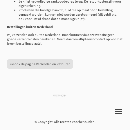
Je krijgt het volledige aankoopbedrag terug. De retourkosten zijn voor
eigen rekening.
Producten die handgemaakt zijn, of die op maat of op bestelling
gemaakt worden, kunnen niet worden geretourneerd (dit geldt b.v.
ook voor lint of draad dat op maat is geknipt).
Bestellingen buiten Nederland
Wij verzenden ook buiten Nederland, maar kunnen via onze website geen
goede verzendkosten berekenen. Neem daarom altijd eerst contact op voordat
je een bestelling plaatst.
Zie ook de pagina Verzenden en Retouren
© Copyright. Alle rechten voorbehouden.