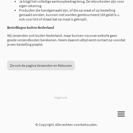
Je krijgt het volledige aankoopbedrag terug. De retourkosten zijn voor
eigen rekening.
Producten die handgemaakt zijn, of die op maat of op bestelling
gemaakt worden, kunnen niet worden geretourneerd (dit geldt b.v.
ook voor lint of draad dat op maat is geknipt).
Bestellingen buiten Nederland
Wij verzenden ook buiten Nederland, maar kunnen via onze website geen
goede verzendkosten berekenen. Neem daarom altijd eerst contact op voordat
je een bestelling plaatst.
Zie ook de pagina Verzenden en Retouren
© Copyright. Alle rechten voorbehouden.