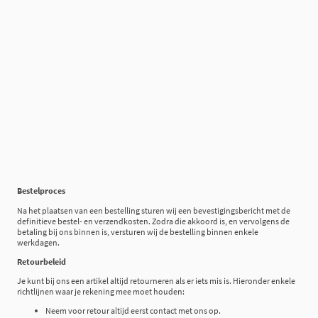
Bestelproces
Na het plaatsen van een bestelling sturen wij een bevestigingsbericht met de
definitieve bestel- en verzendkosten. Zodra die akkoord is, en vervolgens de
betaling bij ons binnen is, versturen wij de bestelling binnen enkele
werkdagen.
Retourbeleid
Je kunt bij ons een artikel altijd retourneren als er iets mis is. Hieronder enkele
richtlijnen waar je rekening mee moet houden:
Neem voor retour altijd eerst contact met ons op.