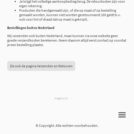
Je krijgt het volledige aankoopbedrag terug. De retourkosten zijn voor
eigen rekening.
Producten die handgemaakt zijn, of die op maat of op bestelling
gemaakt worden, kunnen niet worden geretourneerd (dit geldt b.v.
ook voor lint of draad dat op maat is geknipt).
Bestellingen buiten Nederland
Wij verzenden ook buiten Nederland, maar kunnen via onze website geen
goede verzendkosten berekenen. Neem daarom altijd eerst contact op voordat
je een bestelling plaatst.
Zie ook de pagina Verzenden en Retouren
© Copyright. Alle rechten voorbehouden.