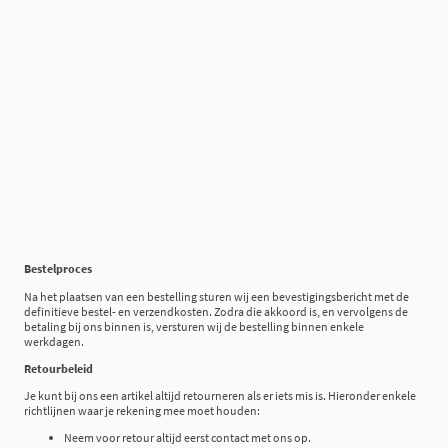
Bestelproces
Na het plaatsen van een bestelling sturen wij een bevestigingsbericht met de
definitieve bestel- en verzendkosten. Zodra die akkoord is, en vervolgens de
betaling bij ons binnen is, versturen wij de bestelling binnen enkele
werkdagen.
Retourbeleid
Je kunt bij ons een artikel altijd retourneren als er iets mis is. Hieronder enkele
richtlijnen waar je rekening mee moet houden:
Neem voor retour altijd eerst contact met ons op.