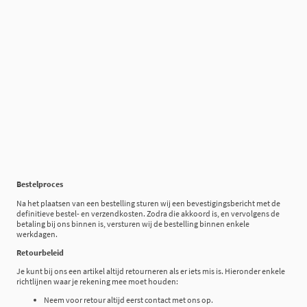
Bestelproces
Na het plaatsen van een bestelling sturen wij een bevestigingsbericht met de
definitieve bestel- en verzendkosten. Zodra die akkoord is, en vervolgens de
betaling bij ons binnen is, versturen wij de bestelling binnen enkele
werkdagen.
Retourbeleid
Je kunt bij ons een artikel altijd retourneren als er iets mis is. Hieronder enkele
richtlijnen waar je rekening mee moet houden:
Neem voor retour altijd eerst contact met ons op.