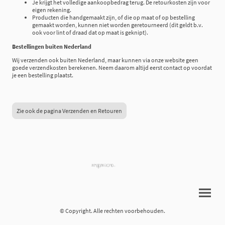
Je krijgt het volledige aankoopbedrag terug. De retourkosten zijn voor
eigen rekening.
Producten die handgemaakt zijn, of die op maat of op bestelling
gemaakt worden, kunnen niet worden geretourneerd (dit geldt b.v.
ook voor lint of draad dat op maat is geknipt).
Bestellingen buiten Nederland
Wij verzenden ook buiten Nederland, maar kunnen via onze website geen
goede verzendkosten berekenen. Neem daarom altijd eerst contact op voordat
je een bestelling plaatst.
Zie ook de pagina Verzenden en Retouren
© Copyright. Alle rechten voorbehouden.