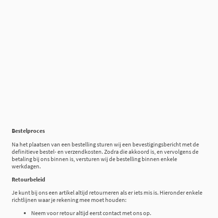
Bestelproces
Na het plaatsen van een bestelling sturen wij een bevestigingsbericht met de
definitieve bestel- en verzendkosten. Zodra die akkoord is, en vervolgens de
betaling bij ons binnen is, versturen wij de bestelling binnen enkele
werkdagen.
Retourbeleid
Je kunt bij ons een artikel altijd retourneren als er iets mis is. Hieronder enkele
richtlijnen waar je rekening mee moet houden:
Neem voor retour altijd eerst contact met ons op.