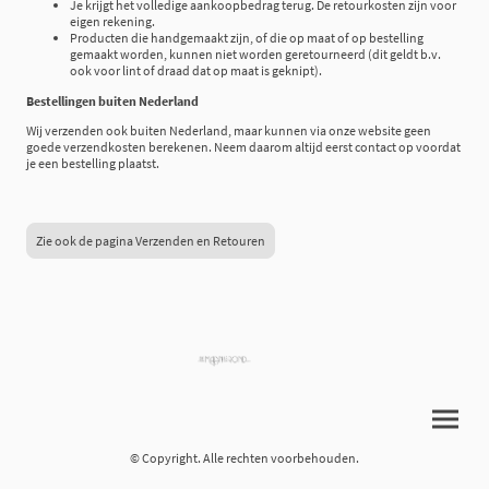
Je krijgt het volledige aankoopbedrag terug. De retourkosten zijn voor
eigen rekening.
Producten die handgemaakt zijn, of die op maat of op bestelling
gemaakt worden, kunnen niet worden geretourneerd (dit geldt b.v.
ook voor lint of draad dat op maat is geknipt).
Bestellingen buiten Nederland
Wij verzenden ook buiten Nederland, maar kunnen via onze website geen
goede verzendkosten berekenen. Neem daarom altijd eerst contact op voordat
je een bestelling plaatst.
Zie ook de pagina Verzenden en Retouren
© Copyright. Alle rechten voorbehouden.