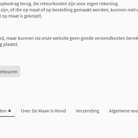
oopbedrag terug. De retourkosten zijn voor eigen rekening.
ijn, of die op maat of op bestelling gemaakt worden, kunnen niet 
t op maat is geknipt).
nd, maar kunnen via onze website geen goede verzendkosten berek
g plaatst.
Retouren
ten
Over De Maan is Rond
Verzending
Algemene vo