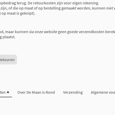
oopbedrag terug. De retourkosten zijn voor eigen rekening.
ijn, of die op maat of op bestelling gemaakt worden, kunnen niet 
t op maat is geknipt).
nd, maar kunnen via onze website geen goede verzendkosten berek
g plaatst.
Retouren
ten
Over De Maan is Rond
Verzending
Algemene vo