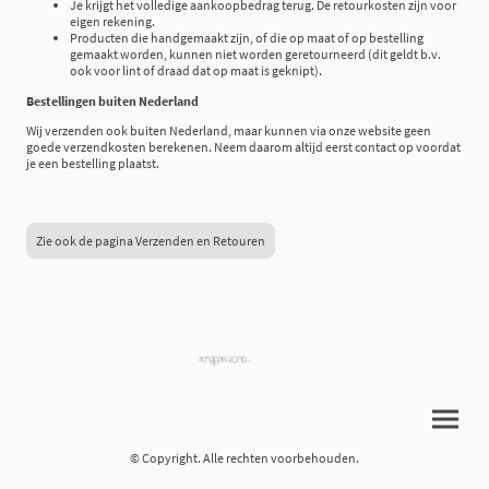
Je krijgt het volledige aankoopbedrag terug. De retourkosten zijn voor
eigen rekening.
Producten die handgemaakt zijn, of die op maat of op bestelling
gemaakt worden, kunnen niet worden geretourneerd (dit geldt b.v.
ook voor lint of draad dat op maat is geknipt).
Bestellingen buiten Nederland
Wij verzenden ook buiten Nederland, maar kunnen via onze website geen
goede verzendkosten berekenen. Neem daarom altijd eerst contact op voordat
je een bestelling plaatst.
Zie ook de pagina Verzenden en Retouren
© Copyright. Alle rechten voorbehouden.