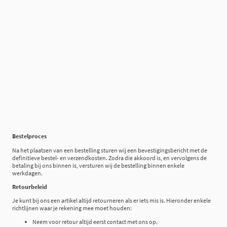
Bestelproces
Na het plaatsen van een bestelling sturen wij een bevestigingsbericht met de
definitieve bestel- en verzendkosten. Zodra die akkoord is, en vervolgens de
betaling bij ons binnen is, versturen wij de bestelling binnen enkele
werkdagen.
Retourbeleid
Je kunt bij ons een artikel altijd retourneren als er iets mis is. Hieronder enkele
richtlijnen waar je rekening mee moet houden:
Neem voor retour altijd eerst contact met ons op.