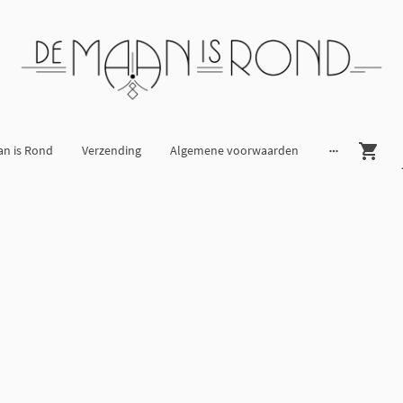
an is Rond
Verzending
Algemene voorwaarden