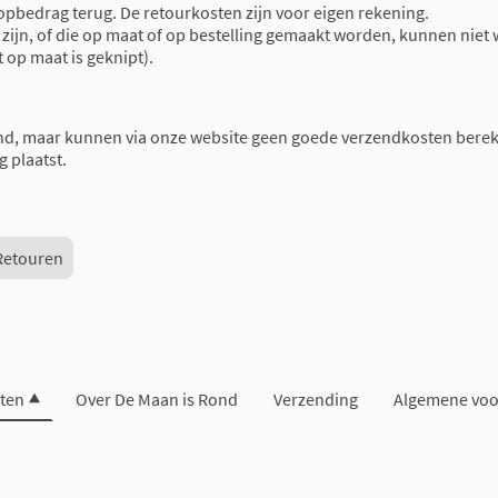
oopbedrag terug. De retourkosten zijn voor eigen rekening.
ijn, of die op maat of op bestelling gemaakt worden, kunnen niet 
t op maat is geknipt).
nd, maar kunnen via onze website geen goede verzendkosten berek
g plaatst.
Retouren
ten
Over De Maan is Rond
Verzending
Algemene vo