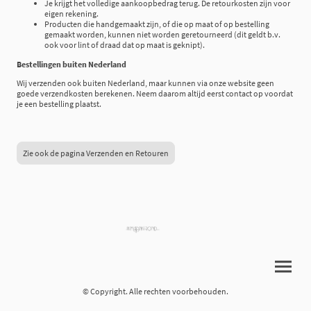
Je krijgt het volledige aankoopbedrag terug. De retourkosten zijn voor
eigen rekening.
Producten die handgemaakt zijn, of die op maat of op bestelling
gemaakt worden, kunnen niet worden geretourneerd (dit geldt b.v.
ook voor lint of draad dat op maat is geknipt).
Bestellingen buiten Nederland
Wij verzenden ook buiten Nederland, maar kunnen via onze website geen
goede verzendkosten berekenen. Neem daarom altijd eerst contact op voordat
je een bestelling plaatst.
Zie ook de pagina Verzenden en Retouren
© Copyright. Alle rechten voorbehouden.