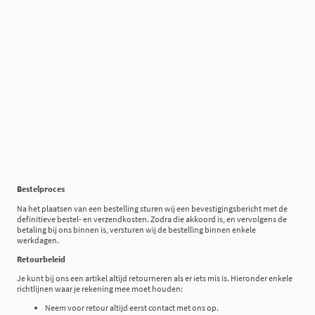
Bestelproces
Na het plaatsen van een bestelling sturen wij een bevestigingsbericht met de
definitieve bestel- en verzendkosten. Zodra die akkoord is, en vervolgens de
betaling bij ons binnen is, versturen wij de bestelling binnen enkele
werkdagen.
Retourbeleid
Je kunt bij ons een artikel altijd retourneren als er iets mis is. Hieronder enkele
richtlijnen waar je rekening mee moet houden:
Neem voor retour altijd eerst contact met ons op.