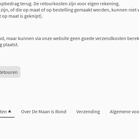
oopbedrag terug. De retourkosten zijn voor eigen rekening.
ijn, of die op maat of op bestelling gemaakt worden, kunnen niet 
t op maat is geknipt).
nd, maar kunnen via onze website geen goede verzendkosten berek
g plaatst.
Retouren
ten
Over De Maan is Rond
Verzending
Algemene vo