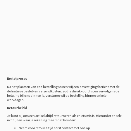
Bestelproces
Na het plaatsen van een bestelling sturen wij een bevestigingsbericht met de
definitieve bestel- en verzendkosten. Zodra die akkoord is, en vervolgens de
betaling bij ons binnen is, versturen wij de bestelling binnen enkele
werkdagen.
Retourbeleid
Je kunt bij ons een artikel altijd retourneren als er iets mis is. Hieronder enkele
richtlijnen waar je rekening mee moet houden:
Neem voor retour altijd eerst contact met ons op.