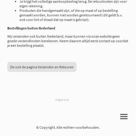
Je krijgt het volledige aankoopbedrag terug. De retourkosten zijn voor
eigen rekening.
Producten die handgemaakt zijn, of die op maat of op bestelling
gemaakt worden, kunnen niet worden geretourneerd (dit geldt b.v.
ook voor lint of draad dat op maat is geknipt).
Bestellingen buiten Nederland
Wij verzenden ook buiten Nederland, maar kunnen via onze website geen
goede verzendkosten berekenen. Neem daarom altijd eerst contact op voordat
je een bestelling plaatst.
Zie ook de pagina Verzenden en Retouren
© Copyright. Alle rechten voorbehouden.