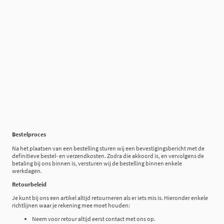
Bestelproces
Na het plaatsen van een bestelling sturen wij een bevestigingsbericht met de
definitieve bestel- en verzendkosten. Zodra die akkoord is, en vervolgens de
betaling bij ons binnen is, versturen wij de bestelling binnen enkele
werkdagen.
Retourbeleid
Je kunt bij ons een artikel altijd retourneren als er iets mis is. Hieronder enkele
richtlijnen waar je rekening mee moet houden:
Neem voor retour altijd eerst contact met ons op.