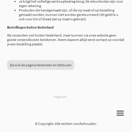
Je krijgt het volledige aankoopbedrag terug. De retourkosten zijn voor
eigen rekening.
Producten die handgemaakt zijn, of die op maat of op bestelling
gemaakt worden, kunnen niet worden geretourneerd (dit geldt b.v.
ook voor lint of draad dat op maat is geknipt).
Bestellingen buiten Nederland
Wij verzenden ook buiten Nederland, maar kunnen via onze website geen
goede verzendkosten berekenen. Neem daarom altijd eerst contact op voordat
je een bestelling plaatst.
Zie ook de pagina Verzenden en Retouren
© Copyright. Alle rechten voorbehouden.