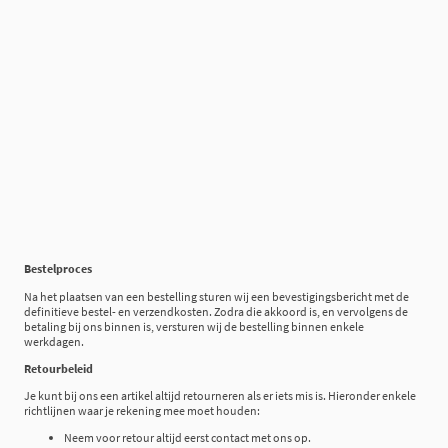
Bestelproces
Na het plaatsen van een bestelling sturen wij een bevestigingsbericht met de
definitieve bestel- en verzendkosten. Zodra die akkoord is, en vervolgens de
betaling bij ons binnen is, versturen wij de bestelling binnen enkele
werkdagen.
Retourbeleid
Je kunt bij ons een artikel altijd retourneren als er iets mis is. Hieronder enkele
richtlijnen waar je rekening mee moet houden:
Neem voor retour altijd eerst contact met ons op.