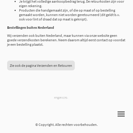
Je krijgt het volledige aankoopbedrag terug. De retourkosten zijn voor
eigen rekening.
Producten die handgemaakt zijn, of die op maat of op bestelling
gemaakt worden, kunnen niet worden geretourneerd (dit geldt b.v.
ook voor lint of draad dat op maat is geknipt).
Bestellingen buiten Nederland
Wij verzenden ook buiten Nederland, maar kunnen via onze website geen
goede verzendkosten berekenen. Neem daarom altijd eerst contact op voordat
je een bestelling plaatst.
Zie ook de pagina Verzenden en Retouren
© Copyright. Alle rechten voorbehouden.