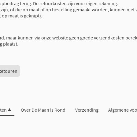
oopbedrag terug. De retourkosten zijn voor eigen rekening.
ijn, of die op maat of op bestelling gemaakt worden, kunnen niet 
t op maat is geknipt).
nd, maar kunnen via onze website geen goede verzendkosten berek
g plaatst.
Retouren
ten
Over De Maan is Rond
Verzending
Algemene vo