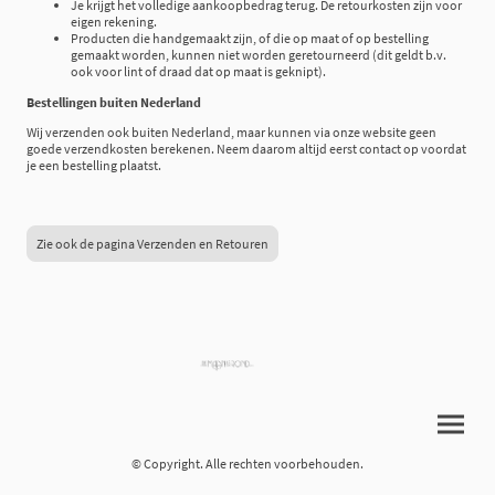
Je krijgt het volledige aankoopbedrag terug. De retourkosten zijn voor
eigen rekening.
Producten die handgemaakt zijn, of die op maat of op bestelling
gemaakt worden, kunnen niet worden geretourneerd (dit geldt b.v.
ook voor lint of draad dat op maat is geknipt).
Bestellingen buiten Nederland
Wij verzenden ook buiten Nederland, maar kunnen via onze website geen
goede verzendkosten berekenen. Neem daarom altijd eerst contact op voordat
je een bestelling plaatst.
Zie ook de pagina Verzenden en Retouren
© Copyright. Alle rechten voorbehouden.