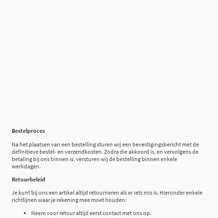
Bestelproces
Na het plaatsen van een bestelling sturen wij een bevestigingsbericht met de
definitieve bestel- en verzendkosten. Zodra die akkoord is, en vervolgens de
betaling bij ons binnen is, versturen wij de bestelling binnen enkele
werkdagen.
Retourbeleid
Je kunt bij ons een artikel altijd retourneren als er iets mis is. Hieronder enkele
richtlijnen waar je rekening mee moet houden:
Neem voor retour altijd eerst contact met ons op.