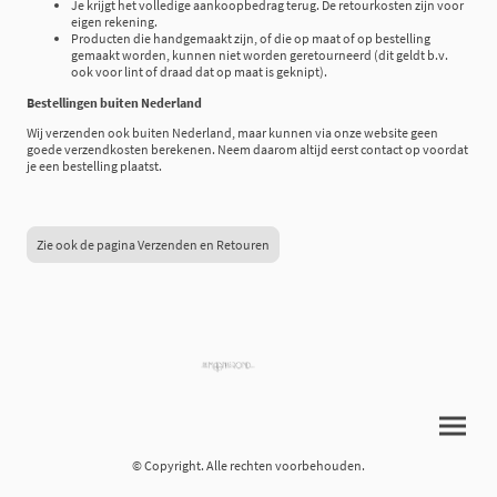
Je krijgt het volledige aankoopbedrag terug. De retourkosten zijn voor
eigen rekening.
Producten die handgemaakt zijn, of die op maat of op bestelling
gemaakt worden, kunnen niet worden geretourneerd (dit geldt b.v.
ook voor lint of draad dat op maat is geknipt).
Bestellingen buiten Nederland
Wij verzenden ook buiten Nederland, maar kunnen via onze website geen
goede verzendkosten berekenen. Neem daarom altijd eerst contact op voordat
je een bestelling plaatst.
Zie ook de pagina Verzenden en Retouren
© Copyright. Alle rechten voorbehouden.