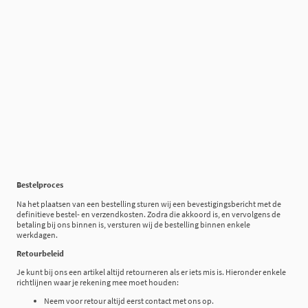
Bestelproces
Na het plaatsen van een bestelling sturen wij een bevestigingsbericht met de
definitieve bestel- en verzendkosten. Zodra die akkoord is, en vervolgens de
betaling bij ons binnen is, versturen wij de bestelling binnen enkele
werkdagen.
Retourbeleid
Je kunt bij ons een artikel altijd retourneren als er iets mis is. Hieronder enkele
richtlijnen waar je rekening mee moet houden:
Neem voor retour altijd eerst contact met ons op.