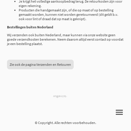
Je krijgt het volledige aankoopbedrag terug. De retourkosten zijn voor
eigen rekening.
Producten die handgemaakt zijn, of die op maat of op bestelling
gemaakt worden, kunnen niet worden geretourneerd (dit geldt b.v.
ook voor lint of draad dat op maat is geknipt).
Bestellingen buiten Nederland
Wij verzenden ook buiten Nederland, maar kunnen via onze website geen
goede verzendkosten berekenen. Neem daarom altijd eerst contact op voordat
je een bestelling plaatst.
Zie ook de pagina Verzenden en Retouren
© Copyright. Alle rechten voorbehouden.