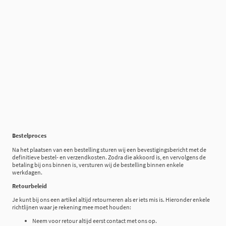
Bestelproces
Na het plaatsen van een bestelling sturen wij een bevestigingsbericht met de
definitieve bestel- en verzendkosten. Zodra die akkoord is, en vervolgens de
betaling bij ons binnen is, versturen wij de bestelling binnen enkele
werkdagen.
Retourbeleid
Je kunt bij ons een artikel altijd retourneren als er iets mis is. Hieronder enkele
richtlijnen waar je rekening mee moet houden:
Neem voor retour altijd eerst contact met ons op.