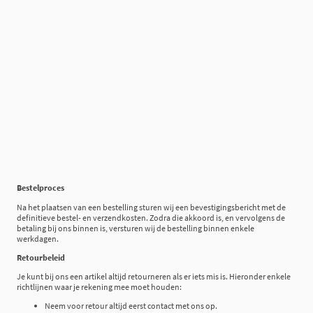
Bestelproces
Na het plaatsen van een bestelling sturen wij een bevestigingsbericht met de
definitieve bestel- en verzendkosten. Zodra die akkoord is, en vervolgens de
betaling bij ons binnen is, versturen wij de bestelling binnen enkele
werkdagen.
Retourbeleid
Je kunt bij ons een artikel altijd retourneren als er iets mis is. Hieronder enkele
richtlijnen waar je rekening mee moet houden:
Neem voor retour altijd eerst contact met ons op.