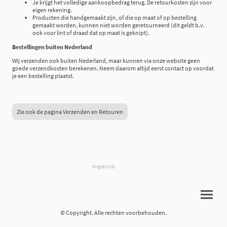
Je krijgt het volledige aankoopbedrag terug. De retourkosten zijn voor
eigen rekening.
Producten die handgemaakt zijn, of die op maat of op bestelling
gemaakt worden, kunnen niet worden geretourneerd (dit geldt b.v.
ook voor lint of draad dat op maat is geknipt).
Bestellingen buiten Nederland
Wij verzenden ook buiten Nederland, maar kunnen via onze website geen
goede verzendkosten berekenen. Neem daarom altijd eerst contact op voordat
je een bestelling plaatst.
Zie ook de pagina Verzenden en Retouren
© Copyright. Alle rechten voorbehouden.