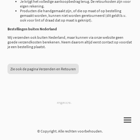
Je krijgt het volledige aankoopbedrag terug. De retourkosten zijn voor
eigen rekening.
Producten die handgemaakt zijn, of die op maat of op bestelling
gemaakt worden, kunnen niet worden geretourneerd (dit geldt b.v.
ook voor lint of draad dat op maat is geknipt).
Bestellingen buiten Nederland
Wij verzenden ook buiten Nederland, maar kunnen via onze website geen
goede verzendkosten berekenen. Neem daarom altijd eerst contact op voordat
je een bestelling plaatst.
Zie ook de pagina Verzenden en Retouren
© Copyright. Alle rechten voorbehouden.