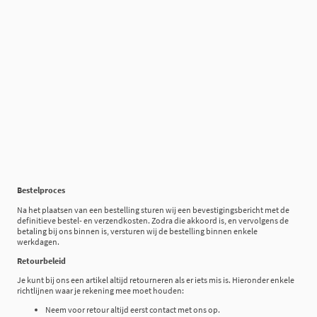
Bestelproces
Na het plaatsen van een bestelling sturen wij een bevestigingsbericht met de
definitieve bestel- en verzendkosten. Zodra die akkoord is, en vervolgens de
betaling bij ons binnen is, versturen wij de bestelling binnen enkele
werkdagen.
Retourbeleid
Je kunt bij ons een artikel altijd retourneren als er iets mis is. Hieronder enkele
richtlijnen waar je rekening mee moet houden:
Neem voor retour altijd eerst contact met ons op.