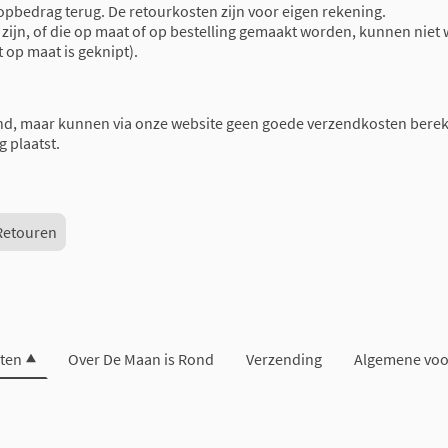
oopbedrag terug. De retourkosten zijn voor eigen rekening.
ijn, of die op maat of op bestelling gemaakt worden, kunnen niet 
t op maat is geknipt).
nd, maar kunnen via onze website geen goede verzendkosten berek
g plaatst.
Retouren
ten
Over De Maan is Rond
Verzending
Algemene vo