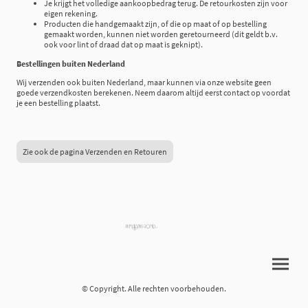
Je krijgt het volledige aankoopbedrag terug. De retourkosten zijn voor
eigen rekening.
Producten die handgemaakt zijn, of die op maat of op bestelling
gemaakt worden, kunnen niet worden geretourneerd (dit geldt b.v.
ook voor lint of draad dat op maat is geknipt).
Bestellingen buiten Nederland
Wij verzenden ook buiten Nederland, maar kunnen via onze website geen
goede verzendkosten berekenen. Neem daarom altijd eerst contact op voordat
je een bestelling plaatst.
Zie ook de pagina Verzenden en Retouren
© Copyright. Alle rechten voorbehouden.