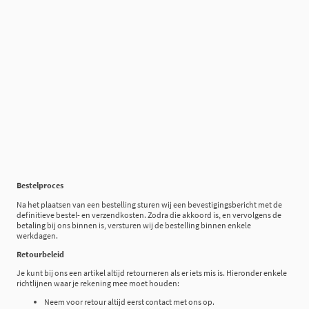
Bestelproces
Na het plaatsen van een bestelling sturen wij een bevestigingsbericht met de
definitieve bestel- en verzendkosten. Zodra die akkoord is, en vervolgens de
betaling bij ons binnen is, versturen wij de bestelling binnen enkele
werkdagen.
Retourbeleid
Je kunt bij ons een artikel altijd retourneren als er iets mis is. Hieronder enkele
richtlijnen waar je rekening mee moet houden:
Neem voor retour altijd eerst contact met ons op.