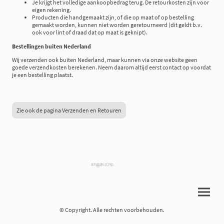
Je krijgt het volledige aankoopbedrag terug. De retourkosten zijn voor
eigen rekening.
Producten die handgemaakt zijn, of die op maat of op bestelling
gemaakt worden, kunnen niet worden geretourneerd (dit geldt b.v.
ook voor lint of draad dat op maat is geknipt).
Bestellingen buiten Nederland
Wij verzenden ook buiten Nederland, maar kunnen via onze website geen
goede verzendkosten berekenen. Neem daarom altijd eerst contact op voordat
je een bestelling plaatst.
Zie ook de pagina Verzenden en Retouren
© Copyright. Alle rechten voorbehouden.