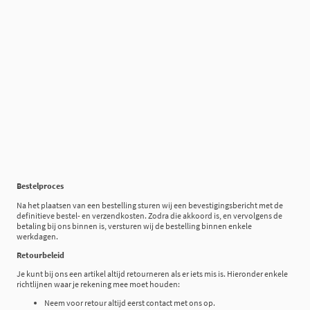
Bestelproces
Na het plaatsen van een bestelling sturen wij een bevestigingsbericht met de
definitieve bestel- en verzendkosten. Zodra die akkoord is, en vervolgens de
betaling bij ons binnen is, versturen wij de bestelling binnen enkele
werkdagen.
Retourbeleid
Je kunt bij ons een artikel altijd retourneren als er iets mis is. Hieronder enkele
richtlijnen waar je rekening mee moet houden:
Neem voor retour altijd eerst contact met ons op.