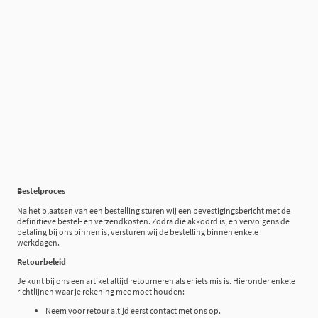
Bestelproces
Na het plaatsen van een bestelling sturen wij een bevestigingsbericht met de
definitieve bestel- en verzendkosten. Zodra die akkoord is, en vervolgens de
betaling bij ons binnen is, versturen wij de bestelling binnen enkele
werkdagen.
Retourbeleid
Je kunt bij ons een artikel altijd retourneren als er iets mis is. Hieronder enkele
richtlijnen waar je rekening mee moet houden:
Neem voor retour altijd eerst contact met ons op.