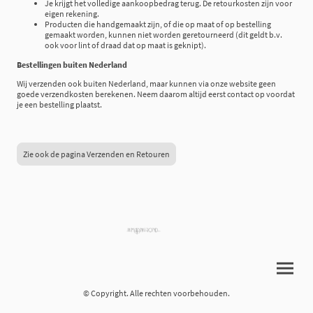
Je krijgt het volledige aankoopbedrag terug. De retourkosten zijn voor
eigen rekening.
Producten die handgemaakt zijn, of die op maat of op bestelling
gemaakt worden, kunnen niet worden geretourneerd (dit geldt b.v.
ook voor lint of draad dat op maat is geknipt).
Bestellingen buiten Nederland
Wij verzenden ook buiten Nederland, maar kunnen via onze website geen
goede verzendkosten berekenen. Neem daarom altijd eerst contact op voordat
je een bestelling plaatst.
Zie ook de pagina Verzenden en Retouren
© Copyright. Alle rechten voorbehouden.