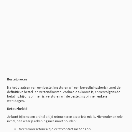
Bestelproces
Na het plaatsen van een bestelling sturen wij een bevestigingsbericht met de
definitieve bestel- en verzendkosten. Zodra die akkoord is, en vervolgens de
betaling bij ons binnen is, versturen wij de bestelling binnen enkele
werkdagen.
Retourbeleid
Je kunt bij ons een artikel altijd retourneren als er iets mis is. Hieronder enkele
richtlijnen waar je rekening mee moet houden:
Neem voor retour altijd eerst contact met ons op.