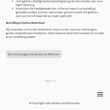
Je krijgt het volledige aankoopbedrag terug. De retourkosten zijn voor
eigen rekening.
Producten die handgemaakt zijn, of die op maat of op bestelling
gemaakt worden, kunnen niet worden geretourneerd (dit geldt b.v.
ook voor lint of draad dat op maat is geknipt).
Bestellingen buiten Nederland
Wij verzenden ook buiten Nederland, maar kunnen via onze website geen
goede verzendkosten berekenen. Neem daarom altijd eerst contact op voordat
je een bestelling plaatst.
Zie ook de pagina Verzenden en Retouren
© Copyright. Alle rechten voorbehouden.