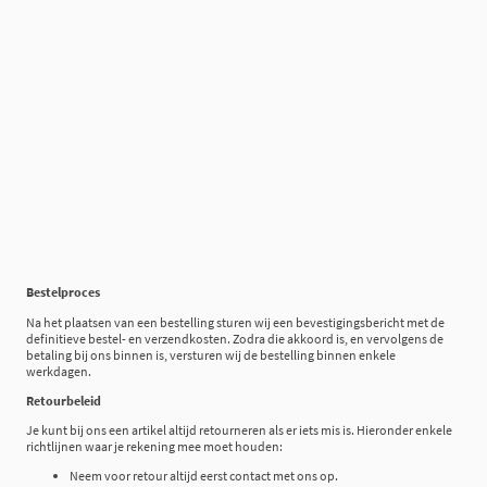
Bestelproces
Na het plaatsen van een bestelling sturen wij een bevestigingsbericht met de
definitieve bestel- en verzendkosten. Zodra die akkoord is, en vervolgens de
betaling bij ons binnen is, versturen wij de bestelling binnen enkele
werkdagen.
Retourbeleid
Je kunt bij ons een artikel altijd retourneren als er iets mis is. Hieronder enkele
richtlijnen waar je rekening mee moet houden:
Neem voor retour altijd eerst contact met ons op.