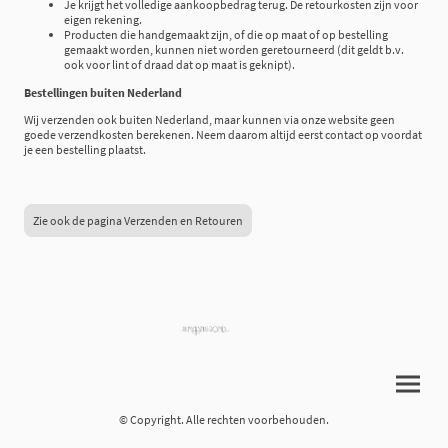
Je krijgt het volledige aankoopbedrag terug. De retourkosten zijn voor
eigen rekening.
Producten die handgemaakt zijn, of die op maat of op bestelling
gemaakt worden, kunnen niet worden geretourneerd (dit geldt b.v.
ook voor lint of draad dat op maat is geknipt).
Bestellingen buiten Nederland
Wij verzenden ook buiten Nederland, maar kunnen via onze website geen
goede verzendkosten berekenen. Neem daarom altijd eerst contact op voordat
je een bestelling plaatst.
Zie ook de pagina Verzenden en Retouren
© Copyright. Alle rechten voorbehouden.