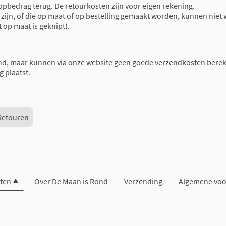
oopbedrag terug. De retourkosten zijn voor eigen rekening.
ijn, of die op maat of op bestelling gemaakt worden, kunnen niet 
t op maat is geknipt).
nd, maar kunnen via onze website geen goede verzendkosten berek
g plaatst.
Retouren
ten
Over De Maan is Rond
Verzending
Algemene vo