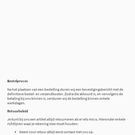
Bestelproces
Na het plaatsen van een bestelling sturen wij een bevestigingsbericht met de
definitieve bestel- en verzendkosten. Zodra die akkoord is, en vervolgens de
betaling bij ons binnen is, versturen wij de bestelling binnen enkele
werkdagen.
Retourbeleid
Je kunt bij ons een artikel altijd retourneren als er iets mis is. Hieronder enkele
richtlijnen waar je rekening mee moet houden:
Neem voor retour altijd eerst contact met ons op.