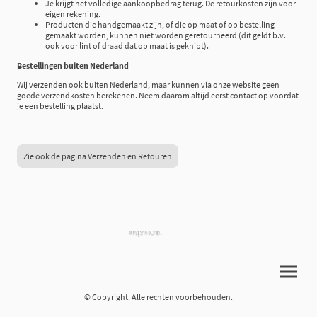
Je krijgt het volledige aankoopbedrag terug. De retourkosten zijn voor
eigen rekening.
Producten die handgemaakt zijn, of die op maat of op bestelling
gemaakt worden, kunnen niet worden geretourneerd (dit geldt b.v.
ook voor lint of draad dat op maat is geknipt).
Bestellingen buiten Nederland
Wij verzenden ook buiten Nederland, maar kunnen via onze website geen
goede verzendkosten berekenen. Neem daarom altijd eerst contact op voordat
je een bestelling plaatst.
Zie ook de pagina Verzenden en Retouren
© Copyright. Alle rechten voorbehouden.