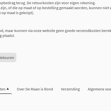
oopbedrag terug. De retourkosten zijn voor eigen rekening.
ijn, of die op maat of op bestelling gemaakt worden, kunnen niet 
t op maat is geknipt).
nd, maar kunnen via onze website geen goede verzendkosten berek
g plaatst.
Retouren
ten
Over De Maan is Rond
Verzending
Algemene vo