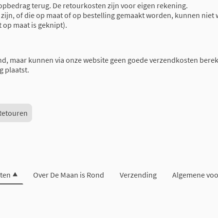
oopbedrag terug. De retourkosten zijn voor eigen rekening.
ijn, of die op maat of op bestelling gemaakt worden, kunnen niet 
t op maat is geknipt).
nd, maar kunnen via onze website geen goede verzendkosten berek
g plaatst.
Retouren
ten
Over De Maan is Rond
Verzending
Algemene vo