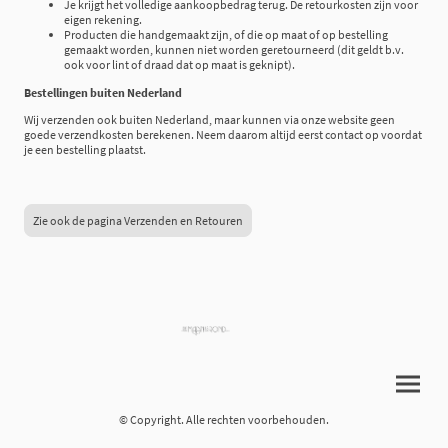
Je krijgt het volledige aankoopbedrag terug. De retourkosten zijn voor
eigen rekening.
Producten die handgemaakt zijn, of die op maat of op bestelling
gemaakt worden, kunnen niet worden geretourneerd (dit geldt b.v.
ook voor lint of draad dat op maat is geknipt).
Bestellingen buiten Nederland
Wij verzenden ook buiten Nederland, maar kunnen via onze website geen
goede verzendkosten berekenen. Neem daarom altijd eerst contact op voordat
je een bestelling plaatst.
Zie ook de pagina Verzenden en Retouren
© Copyright. Alle rechten voorbehouden.