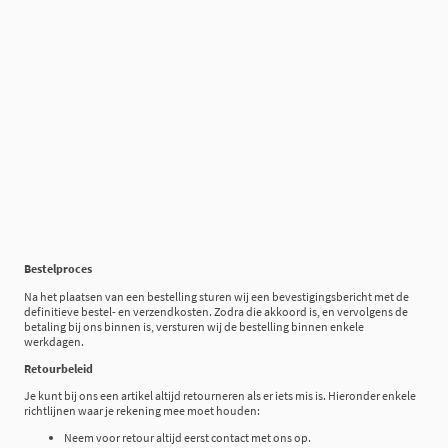
Bestelproces
Na het plaatsen van een bestelling sturen wij een bevestigingsbericht met de
definitieve bestel- en verzendkosten. Zodra die akkoord is, en vervolgens de
betaling bij ons binnen is, versturen wij de bestelling binnen enkele
werkdagen.
Retourbeleid
Je kunt bij ons een artikel altijd retourneren als er iets mis is. Hieronder enkele
richtlijnen waar je rekening mee moet houden:
Neem voor retour altijd eerst contact met ons op.