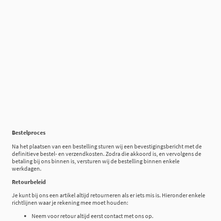
Bestelproces
Na het plaatsen van een bestelling sturen wij een bevestigingsbericht met de
definitieve bestel- en verzendkosten. Zodra die akkoord is, en vervolgens de
betaling bij ons binnen is, versturen wij de bestelling binnen enkele
werkdagen.
Retourbeleid
Je kunt bij ons een artikel altijd retourneren als er iets mis is. Hieronder enkele
richtlijnen waar je rekening mee moet houden:
Neem voor retour altijd eerst contact met ons op.