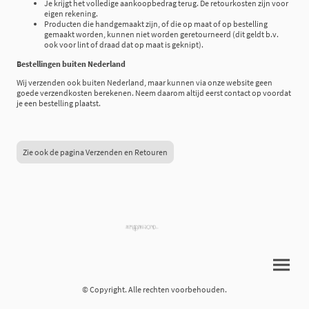
Je krijgt het volledige aankoopbedrag terug. De retourkosten zijn voor
eigen rekening.
Producten die handgemaakt zijn, of die op maat of op bestelling
gemaakt worden, kunnen niet worden geretourneerd (dit geldt b.v.
ook voor lint of draad dat op maat is geknipt).
Bestellingen buiten Nederland
Wij verzenden ook buiten Nederland, maar kunnen via onze website geen
goede verzendkosten berekenen. Neem daarom altijd eerst contact op voordat
je een bestelling plaatst.
Zie ook de pagina Verzenden en Retouren
© Copyright. Alle rechten voorbehouden.