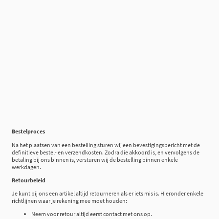
Bestelproces
Na het plaatsen van een bestelling sturen wij een bevestigingsbericht met de
definitieve bestel- en verzendkosten. Zodra die akkoord is, en vervolgens de
betaling bij ons binnen is, versturen wij de bestelling binnen enkele
werkdagen.
Retourbeleid
Je kunt bij ons een artikel altijd retourneren als er iets mis is. Hieronder enkele
richtlijnen waar je rekening mee moet houden:
Neem voor retour altijd eerst contact met ons op.