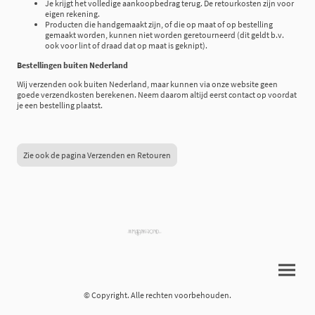
Je krijgt het volledige aankoopbedrag terug. De retourkosten zijn voor
eigen rekening.
Producten die handgemaakt zijn, of die op maat of op bestelling
gemaakt worden, kunnen niet worden geretourneerd (dit geldt b.v.
ook voor lint of draad dat op maat is geknipt).
Bestellingen buiten Nederland
Wij verzenden ook buiten Nederland, maar kunnen via onze website geen
goede verzendkosten berekenen. Neem daarom altijd eerst contact op voordat
je een bestelling plaatst.
Zie ook de pagina Verzenden en Retouren
© Copyright. Alle rechten voorbehouden.