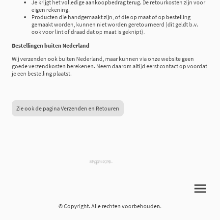
Je krijgt het volledige aankoopbedrag terug. De retourkosten zijn voor
eigen rekening.
Producten die handgemaakt zijn, of die op maat of op bestelling
gemaakt worden, kunnen niet worden geretourneerd (dit geldt b.v.
ook voor lint of draad dat op maat is geknipt).
Bestellingen buiten Nederland
Wij verzenden ook buiten Nederland, maar kunnen via onze website geen
goede verzendkosten berekenen. Neem daarom altijd eerst contact op voordat
je een bestelling plaatst.
Zie ook de pagina Verzenden en Retouren
© Copyright. Alle rechten voorbehouden.