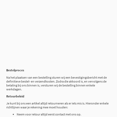
Bestelproces
Na het plaatsen van een bestelling sturen wij een bevestigingsbericht met de
definitieve bestel- en verzendkosten. Zodra die akkoord is, en vervolgens de
betaling bij ons binnen is, versturen wij de bestelling binnen enkele
werkdagen.
Retourbeleid
Je kunt bij ons een artikel altijd retourneren als er iets mis is. Hieronder enkele
richtlijnen waar je rekening mee moet houden:
Neem voor retour altijd eerst contact met ons op.