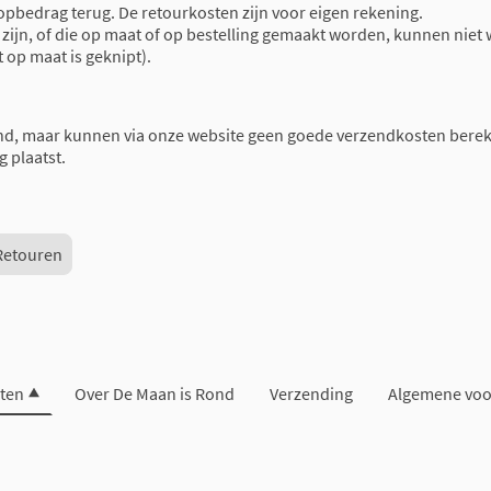
oopbedrag terug. De retourkosten zijn voor eigen rekening.
ijn, of die op maat of op bestelling gemaakt worden, kunnen niet 
t op maat is geknipt).
nd, maar kunnen via onze website geen goede verzendkosten berek
g plaatst.
Retouren
ten
Over De Maan is Rond
Verzending
Algemene vo